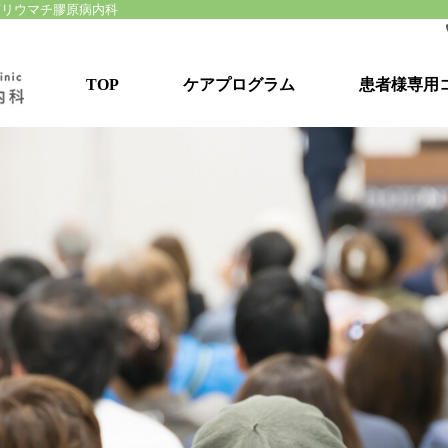
南リウマチ膠原病内科
TOP
ケアプログラム
患者様専用
湘南リウマチ膠原病ケアプログラム
患者様向けセミナー
目標達成型リハビリ
患者コミュニティ形成
個別看護カウンセリング
栄養管理プログラム
保険・社会保障制度のご相談
自助具・便利グッズのご紹介