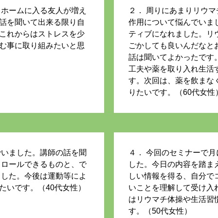
、ホームに入る友人が増え
２． 周りにあまりリウ
話を聞いて出来る限り自
作用について悩んでいま
これからはストレスを少
ティブになれました。リ
む事に取り組みたいと思
ごかしても良いんだなと
話は聞いてよかったです
工夫や薬を取り入れ生活
す。次回は、薬を飲まな
りたいです。（60代女性
でいました。講師の話を聞
４． 今回のセミナーで
トロールできるものと、で
した。今日の内容を踏ま
ました。今後は運動等によ
しい情報を得る、自分で
たいです。（40代女性）
いことを理解して受け入
はリウマチ体操や生活習
す。（50代女性）