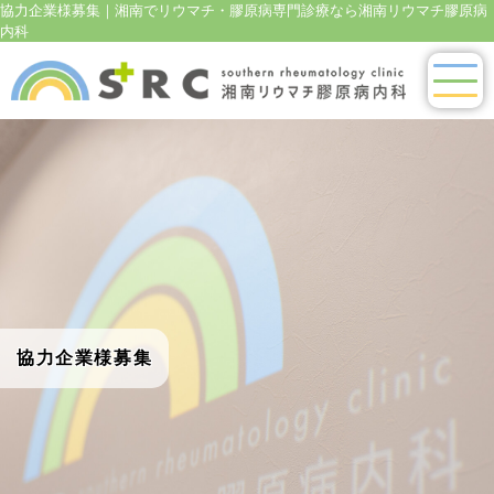
協力企業様募集｜湘南でリウマチ・膠原病専門診療なら湘南リウマチ膠原病
内科
協力企業様募集