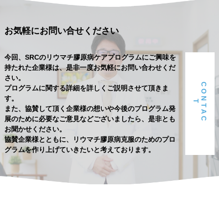
お気軽にお問い合せください
今回、SRCのリウマチ膠原病ケアプログラムにご興味を
持たれた企業様は、是非一度お気軽にお問い合わせくだ
さい。
C
O
N
T
A
C
プログラムに関する詳細を詳しくご説明させて頂きま
す。
T
また、協賛して頂く企業様の想いや今後のプログラム発
展のために必要なご意見などございましたら、是非とも
お聞かせください。
協賛企業様とともに、リウマチ膠原病克服のためのプロ
グラムを作り上げていきたいと考えております。